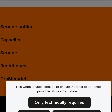
Service hotline
Topseller
Service
Rechtliches
Großhandel
This website uses cookies to ensure the best experience
possible.
More information...
Only technically required
* All prices incl. tax plus
shipping costs
and possible delivery
charges, if not stated otherwise.