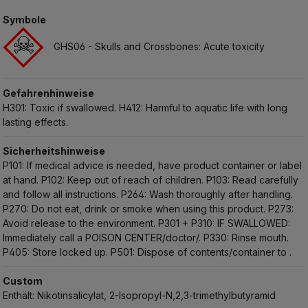
Symbole
GHS06 - Skulls and Crossbones: Acute toxicity
Gefahrenhinweise
H301: Toxic if swallowed.
H412: Harmful to aquatic life with long
lasting effects.
Sicherheitshinweise
P101: If medical advice is needed, have product container or label
at hand.
P102: Keep out of reach of children.
P103: Read carefully
and follow all instructions.
P264: Wash thoroughly after handling.
P270: Do not eat, drink or smoke when using this product.
P273:
Avoid release to the environment.
P301 + P310: IF SWALLOWED:
Immediately call a POISON CENTER/doctor/.
P330: Rinse mouth.
P405: Store locked up.
P501: Dispose of contents/container to .
Custom
Enthält: Nikotinsalicylat, 2-Isopropyl-N,2,3-trimethylbutyramid