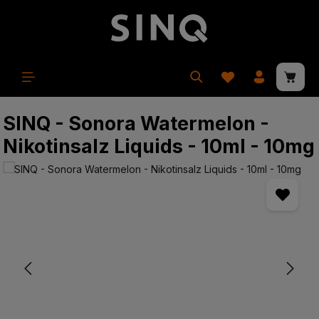
in content
Shopp
SINQ - Sonora Watermelon -
Nikotinsalz Liquids - 10ml - 10mg
Skip image gallery