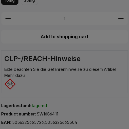
10mg
20mg
Produkt Anzahl: Gib den gewünschten Wer
Add to shopping cart
CLP-/REACH-Hinweise
Bitte beachten Sie die Gefahrenhinweise zu diesem Artikel.
Mehr dazu.
Lagerbestand:
lagernd
Product number:
SW16864.11
EAN:
5056325665726,5056325665504