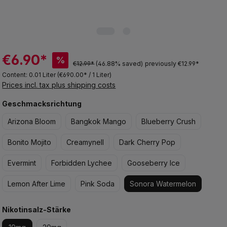
€6.90*
%
€12.99*
(46.88% saved)
previously €12.99*
Content:
0.01 Liter
(€690.00* / 1 Liter)
Prices incl. tax plus shipping costs
Select
Geschmacksrichtung
Arizona Bloom
Bangkok Mango
Blueberry Crush
Bonito Mojito
Creamynell
Dark Cherry Pop
Evermint
Forbidden Lychee
Gooseberry Ice
Lemon After Lime
Pink Soda
Sonora Watermelon
Select
Nikotinsalz-Stärke