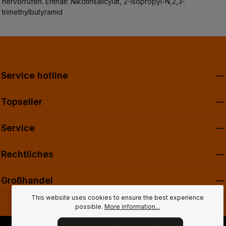
hervorrufen.
Enthält: Nikotinsalicylat, 2-Isopropyl-N,2,3-
trimethylbutyramid
Service hotline
Topseller
Service
Rechtliches
Großhandel
This website uses cookies to ensure the best experience
possible.
More information...