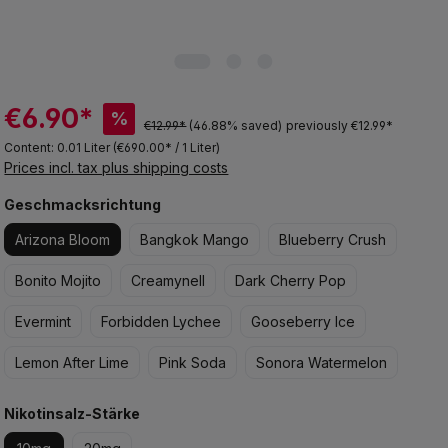
€6.90*
%
€12.99*
(46.88% saved)
previously €12.99*
Content:
0.01 Liter
(€690.00* / 1 Liter)
Prices incl. tax plus shipping costs
Select
Geschmacksrichtung
Arizona Bloom
Bangkok Mango
Blueberry Crush
Bonito Mojito
Creamynell
Dark Cherry Pop
Evermint
Forbidden Lychee
Gooseberry Ice
Lemon After Lime
Pink Soda
Sonora Watermelon
Select
Nikotinsalz-Stärke