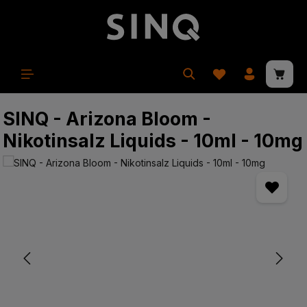
in content
Shopp
SINQ - Arizona Bloom -
Nikotinsalz Liquids - 10ml - 10mg
Skip image gallery